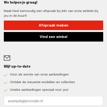
We helpen je graag!
Maak heel eenvoudig een afspraak bij één van onze winkels bij
jou in de buurt!
Afspraak maken
Vind een winkel
Blijf up-to-date
Hoor als eerste van onze aanbiedingen
Check
icon
Ontdek de nieuwste modellen en collecties
Check
icon
Unieke aanbiedingen speciaal voor jou!
Check
icon
Email
address