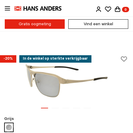
Ga
0
direct
naar
de
Gratis oogmeting
Vind een winkel
inhoud
-20%
In de winkel op sterkte verkrijgbaar
Grijs