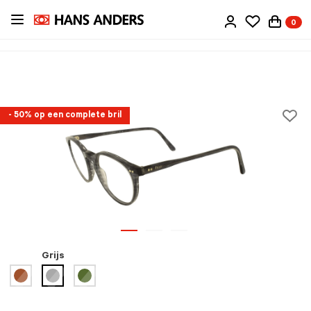
Ga
0
direct
naar
de
inhoud
- 50% op een complete bril
Grijs
geselecteerd