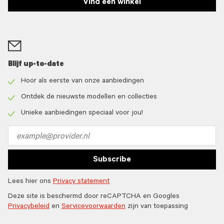
Vind een winkel
Blijf up-to-date
Hoor als eerste van onze aanbiedingen
Check
icon
Ontdek de nieuwste modellen en collecties
Check
icon
Unieke aanbiedingen speciaal voor jou!
Check
icon
Email
address
Subscribe
Lees hier ons
Privacy statement
Deze site is beschermd door reCAPTCHA en Googles
Privacybeleid
en
Servicevoorwaarden
zijn van toepassing