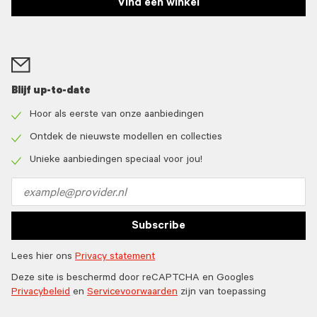
Vind een winkel
Blijf up-to-date
Hoor als eerste van onze aanbiedingen
Check
icon
Ontdek de nieuwste modellen en collecties
Check
icon
Unieke aanbiedingen speciaal voor jou!
Check
icon
Email
address
Subscribe
Lees hier ons
Privacy statement
Deze site is beschermd door reCAPTCHA en Googles
Privacybeleid
en
Servicevoorwaarden
zijn van toepassing