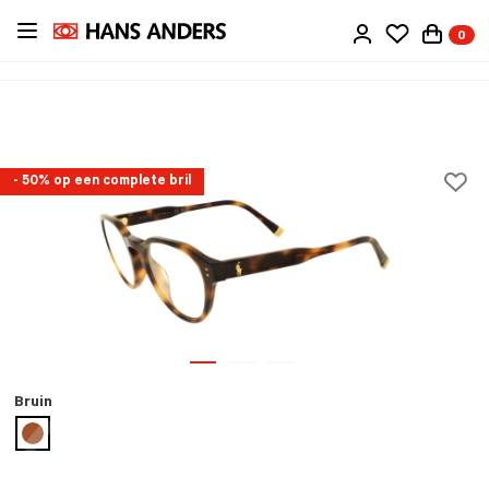
Ga
0
direct
naar
de
inhoud
- 50% op een complete bril
Bruin
geselecteerd