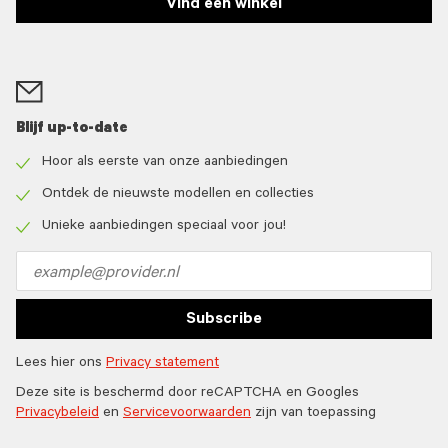
Vind een winkel
Blijf up-to-date
Hoor als eerste van onze aanbiedingen
Check
icon
Ontdek de nieuwste modellen en collecties
Check
icon
Unieke aanbiedingen speciaal voor jou!
Check
icon
Email
address
Subscribe
Lees hier ons
Privacy statement
Deze site is beschermd door reCAPTCHA en Googles
Privacybeleid
en
Servicevoorwaarden
zijn van toepassing