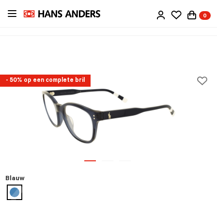
Ga
0
direct
naar
de
inhoud
- 50% op een complete bril
Blauw
geselecteerd