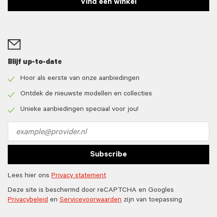
Vind een winkel
Blijf up-to-date
Hoor als eerste van onze aanbiedingen
Check
icon
Ontdek de nieuwste modellen en collecties
Check
icon
Unieke aanbiedingen speciaal voor jou!
Check
icon
Email
address
Subscribe
Lees hier ons
Privacy statement
Deze site is beschermd door reCAPTCHA en Googles
Privacybeleid
en
Servicevoorwaarden
zijn van toepassing