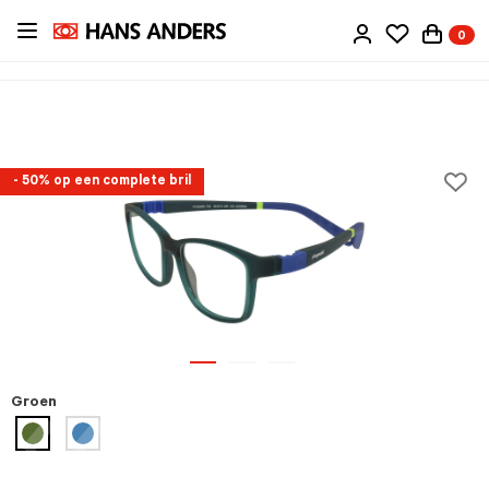
Ga
0
direct
naar
de
inhoud
- 50% op een complete bril
Groen
geselecteerd