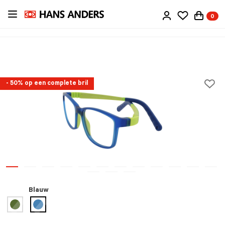
Ga
0
direct
naar
de
inhoud
- 50% op een complete bril
Blauw
geselecteerd