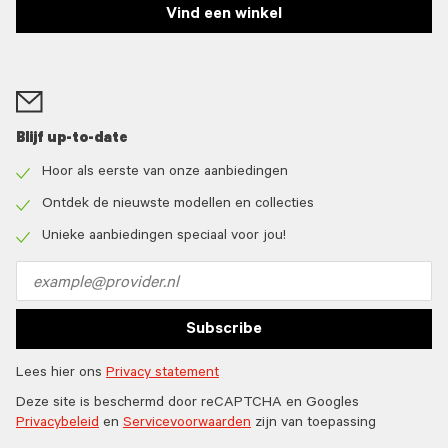
Vind een winkel
Blijf up-to-date
Hoor als eerste van onze aanbiedingen
Check
icon
Ontdek de nieuwste modellen en collecties
Check
icon
Unieke aanbiedingen speciaal voor jou!
Check
icon
Email
address
Subscribe
Lees hier ons
Privacy statement
Deze site is beschermd door reCAPTCHA en Googles
Privacybeleid
en
Servicevoorwaarden
zijn van toepassing