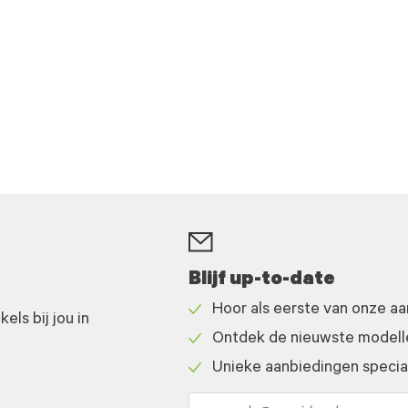
Blijf up-to-date
Hoor als eerste van onze a
ls bij jou in
Check
Ontdek de nieuwste modelle
icon
Check
Unieke aanbiedingen speciaa
icon
Check
icon
Email