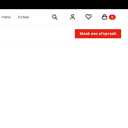
Zoek
r Hans
Acties
0
producten
Maak een afspraak