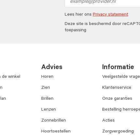
address
Lees hier ons
Privacy statement
Deze site is beschermd door reCAP
toepassing
Advies
Informatie
n de winkel
Horen
Veelgestelde vrag
an
Zien
Klantenservice
lan
Brillen
Onze garanties
Lenzen
Bestelling herroep
Zonnebrillen
Acties
Hoortoestellen
Zorgvergoeding