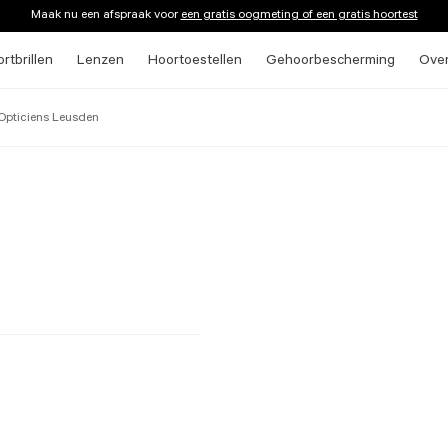
Maak nu een afspraak voor
een gratis oogmeting of een gratis hoortest
rtbrillen
Lenzen
Hoortoestellen
Gehoorbescherming
Ove
Opticiens Leusden