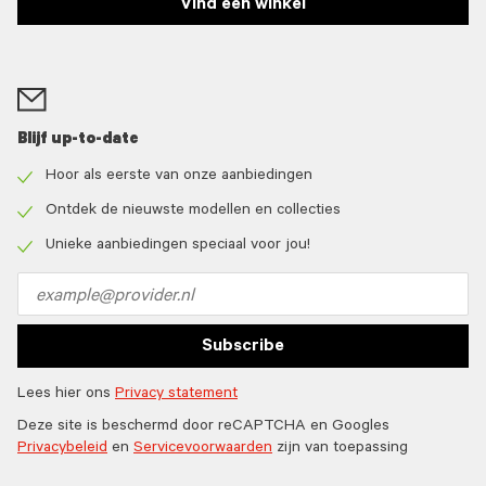
Vind een winkel
Blijf up-to-date
Hoor als eerste van onze aanbiedingen
Check
icon
Ontdek de nieuwste modellen en collecties
Check
icon
Unieke aanbiedingen speciaal voor jou!
Check
icon
Email
address
Subscribe
Lees hier ons
Privacy statement
Deze site is beschermd door reCAPTCHA en Googles
Privacybeleid
en
Servicevoorwaarden
zijn van toepassing