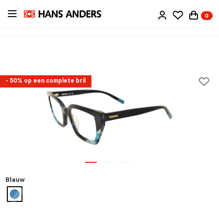
Ga
0
direct
naar
de
inhoud
- 50% op een complete bril
Blauw
geselecteerd