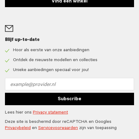
Vind een winkel
Blijf up-to-date
Hoor als eerste van onze aanbiedingen
Check
icon
Ontdek de nieuwste modellen en collecties
Check
icon
Unieke aanbiedingen speciaal voor jou!
Check
icon
Email
address
Subscribe
Lees hier ons
Privacy statement
Deze site is beschermd door reCAPTCHA en Googles
Privacybeleid
en
Servicevoorwaarden
zijn van toepassing