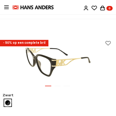
Ga
0
direct
naar
de
inhoud
- 50% op een complete bril
Zwart
geselecteerd