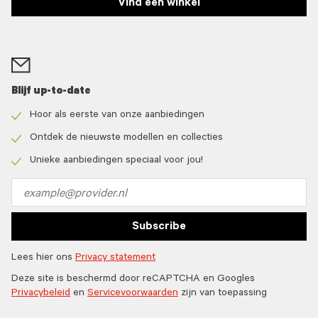
Vind een winkel
Blijf up-to-date
Hoor als eerste van onze aanbiedingen
Check
icon
Ontdek de nieuwste modellen en collecties
Check
icon
Unieke aanbiedingen speciaal voor jou!
Check
icon
Email
address
Subscribe
Lees hier ons
Privacy statement
Deze site is beschermd door reCAPTCHA en Googles
Privacybeleid
en
Servicevoorwaarden
zijn van toepassing