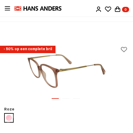
Ga
0
direct
naar
de
inhoud
- 50% op een complete bril
Roze
geselecteerd