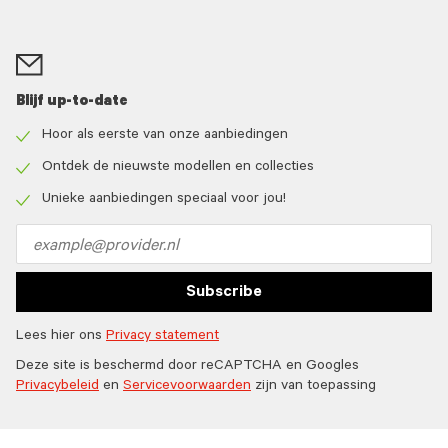
Blijf up-to-date
Hoor als eerste van onze aanbiedingen
Check
icon
Ontdek de nieuwste modellen en collecties
Check
icon
Unieke aanbiedingen speciaal voor jou!
Check
icon
Email
address
Subscribe
Lees hier ons
Privacy statement
Deze site is beschermd door reCAPTCHA en Googles
Privacybeleid
en
Servicevoorwaarden
zijn van toepassing