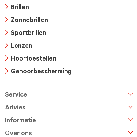
Brillen
Arrow
Zonnebrillen
icon
Arrow
Sportbrillen
icon
Arrow
Lenzen
icon
Arrow
Hoortoestellen
icon
Arrow
Gehoorbescherming
icon
Arrow
icon
Service
n
A
r
r
o
w
i
c
o
Advies
Informatie
Over ons