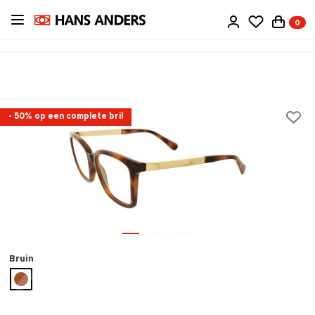
Ga
0
direct
naar
de
inhoud
- 50% op een complete bril
Bruin
geselecteerd