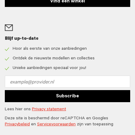
Vind een winkel
Blijf up-to-date
Hoor als eerste van onze aanbiedingen
Check
icon
Ontdek de nieuwste modellen en collecties
Check
icon
Unieke aanbiedingen speciaal voor jou!
Check
icon
Email
address
Subscribe
Lees hier ons
Privacy statement
Deze site is beschermd door reCAPTCHA en Googles
Privacybeleid
en
Servicevoorwaarden
zijn van toepassing