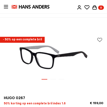
Ga
0
direct
naar
de
inhoud
- 50% op een complete bril
HUGO 0267
€ 159,00
50% korting op een complete bril index 1.6