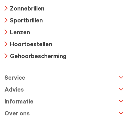
Arrow
Zonnebrillen
icon
Arrow
Sportbrillen
icon
Arrow
Lenzen
icon
Arrow
Hoortoestellen
icon
Arrow
Gehoorbescherming
icon
Arrow
icon
Service
n
A
r
r
o
w
i
c
o
Advies
Informatie
Over ons