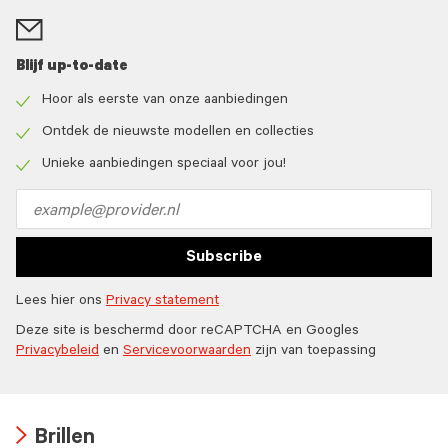
Blijf up-to-date
Hoor als eerste van onze aanbiedingen
Check
icon
Ontdek de nieuwste modellen en collecties
Check
icon
Unieke aanbiedingen speciaal voor jou!
Check
icon
Email
address
Subscribe
Lees hier ons
Privacy statement
Deze site is beschermd door reCAPTCHA en Googles
Privacybeleid
en
Servicevoorwaarden
zijn van toepassing
Brillen