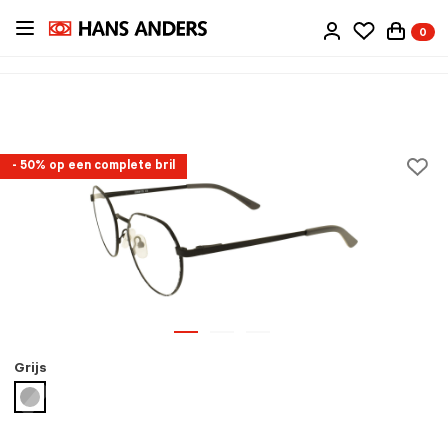
Ga
0
direct
naar
de
inhoud
- 50% op een complete bril
Grijs
geselecteerd