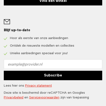
Vind een winkel
Blijf up-to-date
Hoor als eerste van onze aanbiedingen
Check
icon
Ontdek de nieuwste modellen en collecties
Check
icon
Unieke aanbiedingen speciaal voor jou!
Check
icon
Email
address
Subscribe
Lees hier ons
Privacy statement
Deze site is beschermd door reCAPTCHA en Googles
Privacybeleid
en
Servicevoorwaarden
zijn van toepassing