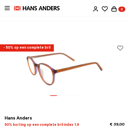
Ga
0
direct
naar
de
inhoud
- 50% op een complete bril
Hans Anders
€ 39,00
50% korting op een complete bril index 1.6