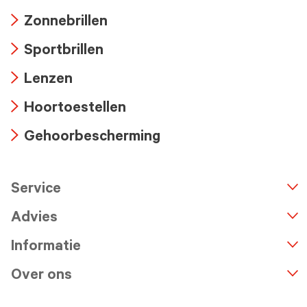
Arrow
Zonnebrillen
icon
Arrow
Sportbrillen
icon
Arrow
Lenzen
icon
Arrow
Hoortoestellen
icon
Arrow
Gehoorbescherming
icon
Arrow
icon
Service
n
A
r
r
o
w
i
c
o
Advies
Informatie
Over ons