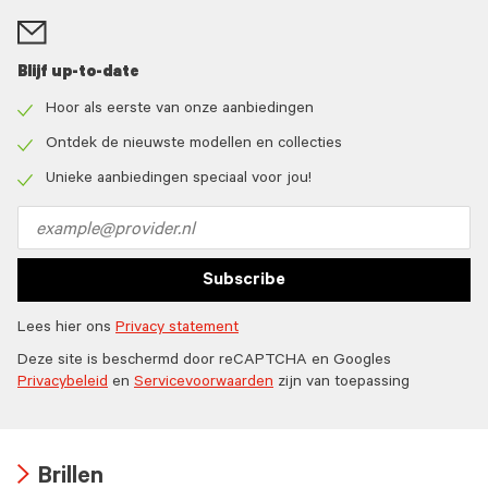
Blijf up-to-date
Hoor als eerste van onze aanbiedingen
Check
icon
Ontdek de nieuwste modellen en collecties
Check
icon
Unieke aanbiedingen speciaal voor jou!
Check
icon
Email
address
Subscribe
Lees hier ons
Privacy statement
Deze site is beschermd door reCAPTCHA en Googles
Privacybeleid
en
Servicevoorwaarden
zijn van toepassing
Brillen