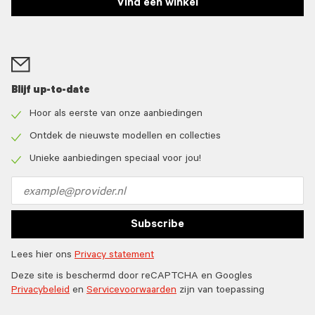
Vind een winkel
Blijf up-to-date
Hoor als eerste van onze aanbiedingen
Check
icon
Ontdek de nieuwste modellen en collecties
Check
icon
Unieke aanbiedingen speciaal voor jou!
Check
icon
Email
address
Subscribe
Lees hier ons
Privacy statement
Deze site is beschermd door reCAPTCHA en Googles
Privacybeleid
en
Servicevoorwaarden
zijn van toepassing