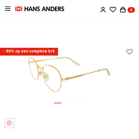
Ga
0
direct
naar
de
inhoud
- 50% op een complete bril