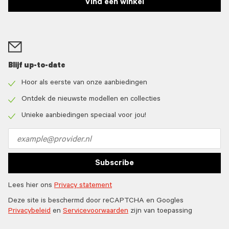
Vind een winkel
Blijf up-to-date
Hoor als eerste van onze aanbiedingen
Check
icon
Ontdek de nieuwste modellen en collecties
Check
icon
Unieke aanbiedingen speciaal voor jou!
Check
icon
Email
address
Subscribe
Lees hier ons
Privacy statement
Deze site is beschermd door reCAPTCHA en Googles
Privacybeleid
en
Servicevoorwaarden
zijn van toepassing