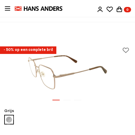
Ga
0
direct
naar
de
inhoud
- 50% op een complete bril
Grijs
geselecteerd