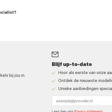
cialist?
Blijf up-to-date
Hoor als eerste van onze a
ls bij jou in
Check
Ontdek de nieuwste modelle
icon
Check
Unieke aanbiedingen speciaa
icon
Check
icon
Email
address