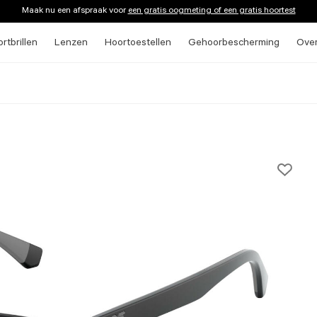
Maak nu een afspraak voor
een gratis oogmeting of een gratis hoortest
rtbrillen
Lenzen
Hoortoestellen
Gehoorbescherming
Ove