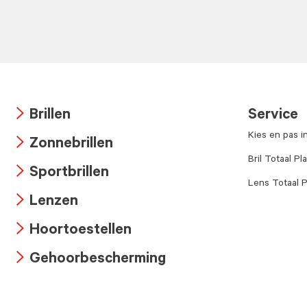
Brillen
Service
Arrow
Kies en pas i
Zonnebrillen
icon
Arrow
Bril Totaal Pl
Sportbrillen
icon
Lens Totaal P
Arrow
Lenzen
icon
Arrow
Hoortoestellen
icon
Arrow
Gehoorbescherming
icon
Arrow
icon