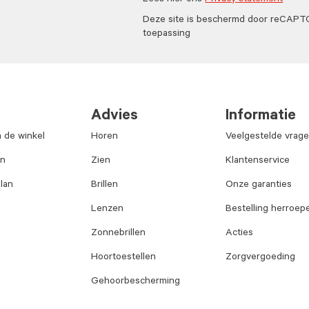
Lees hier ons
Privacy statement
Deze site is beschermd door reCAP
toepassing
Advies
Informatie
n de winkel
Horen
Veelgestelde vrag
an
Zien
Klantenservice
lan
Brillen
Onze garanties
Lenzen
Bestelling herroep
Zonnebrillen
Acties
Hoortoestellen
Zorgvergoeding
Gehoorbescherming