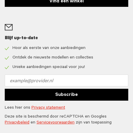
Vind een winkel
Blijf up-to-date
Hoor als eerste van onze aanbiedingen
Check
icon
Ontdek de nieuwste modellen en collecties
Check
icon
Unieke aanbiedingen speciaal voor jou!
Check
icon
Email
address
Subscribe
Lees hier ons
Privacy statement
Deze site is beschermd door reCAPTCHA en Googles
Privacybeleid
en
Servicevoorwaarden
zijn van toepassing