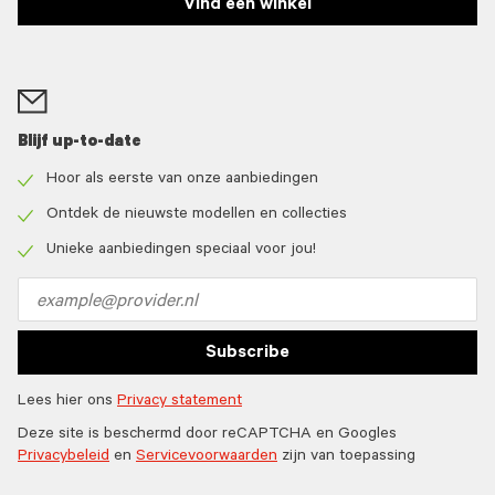
Vind een winkel
Blijf up-to-date
Hoor als eerste van onze aanbiedingen
Check
icon
Ontdek de nieuwste modellen en collecties
Check
icon
Unieke aanbiedingen speciaal voor jou!
Check
icon
Email
address
Subscribe
Lees hier ons
Privacy statement
Deze site is beschermd door reCAPTCHA en Googles
Privacybeleid
en
Servicevoorwaarden
zijn van toepassing