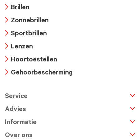
Brillen
Arrow
Zonnebrillen
icon
Arrow
Sportbrillen
icon
Arrow
Lenzen
icon
Arrow
Hoortoestellen
icon
Arrow
Gehoorbescherming
icon
Arrow
icon
Service
n
A
r
r
o
w
i
c
o
Advies
Informatie
Over ons