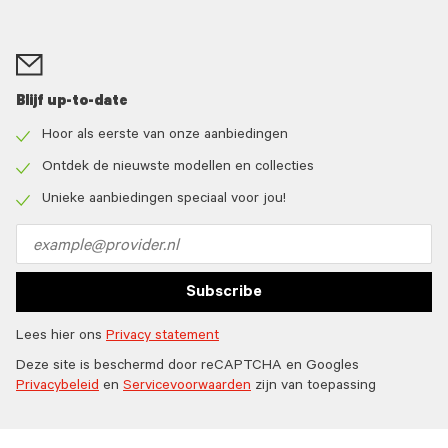
Blijf up-to-date
Hoor als eerste van onze aanbiedingen
Check
icon
Ontdek de nieuwste modellen en collecties
Check
icon
Unieke aanbiedingen speciaal voor jou!
Check
icon
Email
address
Subscribe
Lees hier ons
Privacy statement
Deze site is beschermd door reCAPTCHA en Googles
Privacybeleid
en
Servicevoorwaarden
zijn van toepassing