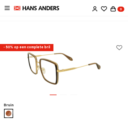
Ga
0
direct
naar
de
inhoud
- 50% op een complete bril
Bruin
geselecteerd