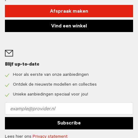
Afspraak maken
Vind een winkel
Blijf up-to-date
Hoor als eerste van onze aanbiedingen
Check
icon
Ontdek de nieuwste modellen en collecties
Check
icon
Unieke aanbiedingen speciaal voor jou!
Check
icon
Email
address
Subscribe
Lees hier ons
Privacy statement