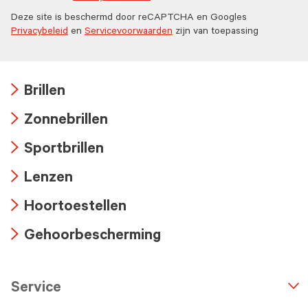
Deze site is beschermd door reCAPTCHA en Googles
Privacybeleid
en
Servicevoorwaarden
zijn van toepassing
Brillen
Arrow
Zonnebrillen
icon
Arrow
Sportbrillen
icon
Arrow
Lenzen
icon
Arrow
Hoortoestellen
icon
Arrow
Gehoorbescherming
icon
Arrow
icon
Service
n
A
r
r
o
w
i
c
o