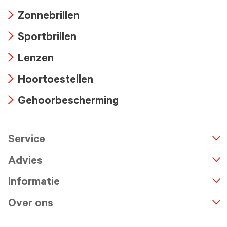
Arrow
Zonnebrillen
icon
Arrow
Sportbrillen
icon
Arrow
Lenzen
icon
Arrow
Hoortoestellen
icon
Arrow
Gehoorbescherming
icon
Arrow
icon
Service
n
A
r
r
o
w
i
c
o
Advies
Informatie
Over ons