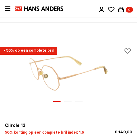
Ga
0
direct
naar
de
inhoud
- 50% op een complete bril
Ciircle 12
€ 149,00
50% korting op een complete bril index 1.6