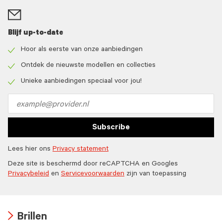
Blijf up-to-date
Hoor als eerste van onze aanbiedingen
Check
icon
Ontdek de nieuwste modellen en collecties
Check
icon
Unieke aanbiedingen speciaal voor jou!
Check
icon
Email
address
Subscribe
Lees hier ons
Privacy statement
Deze site is beschermd door reCAPTCHA en Googles
Privacybeleid
en
Servicevoorwaarden
zijn van toepassing
Brillen