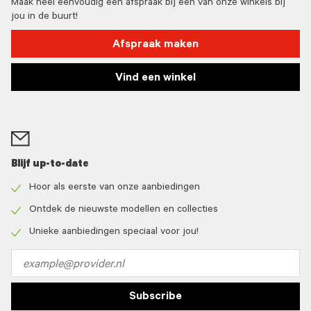
Maak heel eenvoudig een afspraak bij één van onze winkels bij
jou in de buurt!
Afspraak maken
Vind een winkel
Blijf up-to-date
Hoor als eerste van onze aanbiedingen
Check
icon
Ontdek de nieuwste modellen en collecties
Check
icon
Unieke aanbiedingen speciaal voor jou!
Check
icon
Email
address
Subscribe