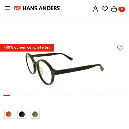
Ga
0
direct
naar
de
inhoud
- 50% op een complete bril