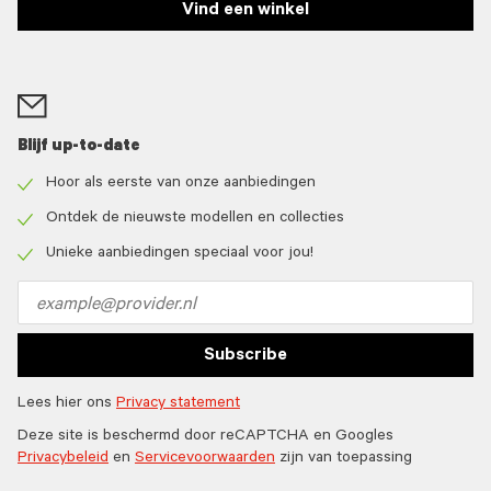
Vind een winkel
Blijf up-to-date
Hoor als eerste van onze aanbiedingen
Check
icon
Ontdek de nieuwste modellen en collecties
Check
icon
Unieke aanbiedingen speciaal voor jou!
Check
icon
Email
address
Subscribe
Lees hier ons
Privacy statement
Deze site is beschermd door reCAPTCHA en Googles
Privacybeleid
en
Servicevoorwaarden
zijn van toepassing