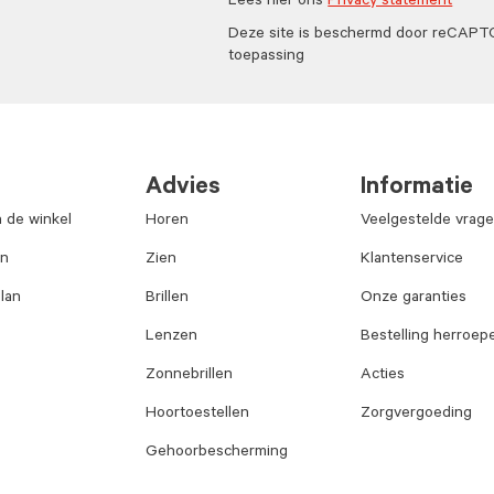
Lees hier ons
Privacy statement
Deze site is beschermd door reCAP
toepassing
Advies
Informatie
n de winkel
Horen
Veelgestelde vrag
an
Zien
Klantenservice
lan
Brillen
Onze garanties
Lenzen
Bestelling herroep
Zonnebrillen
Acties
Hoortoestellen
Zorgvergoeding
Gehoorbescherming