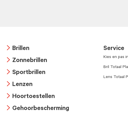
Brillen
Service
Arrow
Kies en pas i
Zonnebrillen
icon
Arrow
Bril Totaal Pl
Sportbrillen
icon
Lens Totaal P
Arrow
Lenzen
icon
Arrow
Hoortoestellen
icon
Arrow
Gehoorbescherming
icon
Arrow
icon