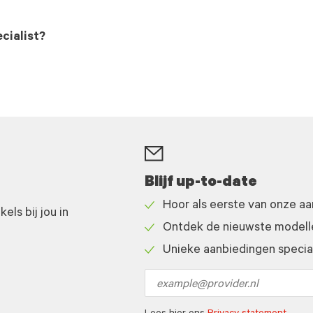
cialist?
Blijf up-to-date
Hoor als eerste van onze a
ls bij jou in
Check
Ontdek de nieuwste modelle
icon
Check
Unieke aanbiedingen speciaa
icon
Check
icon
Email
address