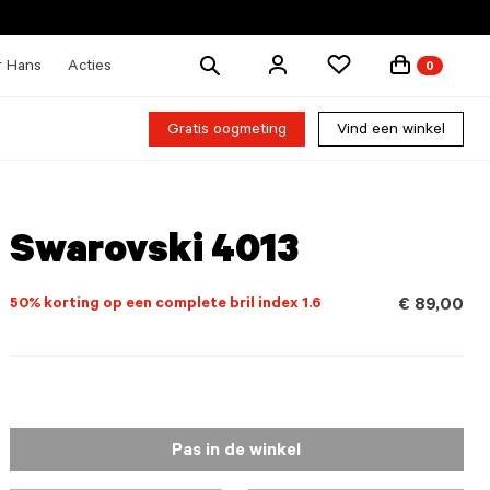
Zoek
r Hans
Acties
0
producten
Gratis oogmeting
Vind een winkel
Swarovski 4013
50% korting op een complete bril index 1.6
€ 89,00
Pas in de winkel