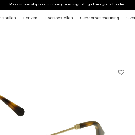
Maak nu een afspraak voor
een gratis oogmeting of een gratis hoortest
rtbrillen
Lenzen
Hoortoestellen
Gehoorbescherming
Ove