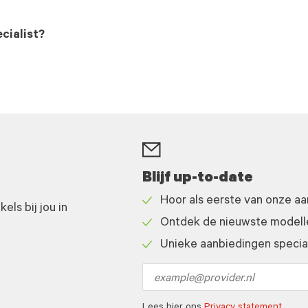
cialist?
Blijf up-to-date
Hoor als eerste van onze a
ls bij jou in
Check
Ontdek de nieuwste modelle
icon
Check
Unieke aanbiedingen speciaa
icon
Check
icon
Email
address