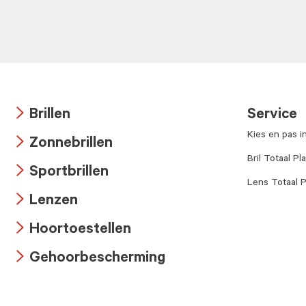
Brillen
Service
Arrow
Kies en pas i
Zonnebrillen
icon
Arrow
Bril Totaal Pl
Sportbrillen
icon
Lens Totaal P
Arrow
Lenzen
icon
Arrow
Hoortoestellen
icon
Arrow
Gehoorbescherming
icon
Arrow
icon