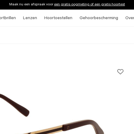
Maak nu een afspraak voor
een gratis oogmeting of een gratis hoortest
rtbrillen
Lenzen
Hoortoestellen
Gehoorbescherming
Ove