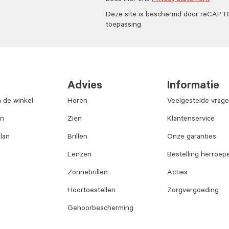
Lees hier ons
Privacy statement
Deze site is beschermd door reCAP
toepassing
Advies
Informatie
n de winkel
Horen
Veelgestelde vrag
an
Zien
Klantenservice
lan
Brillen
Onze garanties
Lenzen
Bestelling herroep
Zonnebrillen
Acties
Hoortoestellen
Zorgvergoeding
Gehoorbescherming