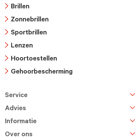
Brillen
Arrow
Zonnebrillen
icon
Arrow
Sportbrillen
icon
Arrow
Lenzen
icon
Arrow
Hoortoestellen
icon
Arrow
Gehoorbescherming
icon
Arrow
icon
Service
n
A
r
r
o
w
i
c
o
Advies
Informatie
Over ons