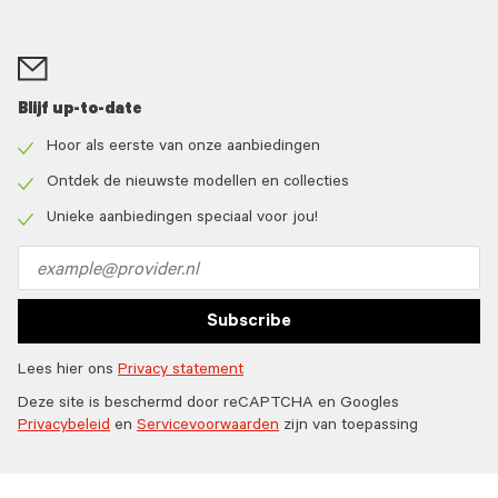
Blijf up-to-date
Hoor als eerste van onze aanbiedingen
Check
icon
Ontdek de nieuwste modellen en collecties
Check
icon
Unieke aanbiedingen speciaal voor jou!
Check
icon
Email
address
Subscribe
Lees hier ons
Privacy statement
Deze site is beschermd door reCAPTCHA en Googles
Privacybeleid
en
Servicevoorwaarden
zijn van toepassing