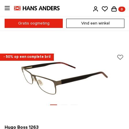
Ga
0
direct
naar
de
Gratis oogmeting
Vind een winkel
inhoud
- 50% op een complete bril
Hugo Boss 1263