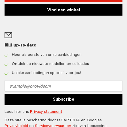
Vind een winkel
Blijf up-to-date
Hoor als eerste van onze aanbiedingen
Check
icon
Ontdek de nieuwste modellen en collecties
Check
icon
Unieke aanbiedingen speciaal voor jou!
Check
icon
Email
address
Subscribe
Lees hier ons
Privacy statement
Deze site is beschermd door reCAPTCHA en Googles
Privacybeleid
en
Servicevoorwaarden
zijn van toepassing