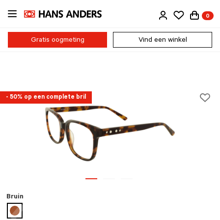
Ga
0
direct
naar
de
Gratis oogmeting
Vind een winkel
inhoud
- 50% op een complete bril
Bruin