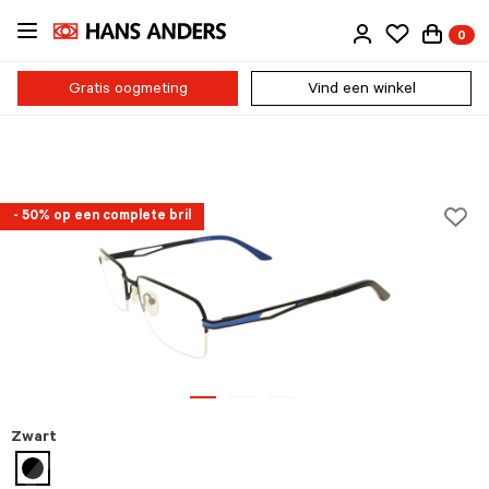
Ga
0
direct
naar
de
Gratis oogmeting
Vind een winkel
inhoud
- 50% op een complete bril
Zwart