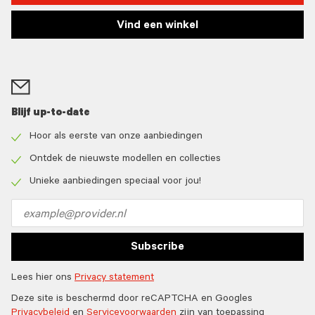
Vind een winkel
Blijf up-to-date
Hoor als eerste van onze aanbiedingen
Check
icon
Ontdek de nieuwste modellen en collecties
Check
icon
Unieke aanbiedingen speciaal voor jou!
Check
icon
Email
address
Subscribe
Lees hier ons
Privacy statement
Deze site is beschermd door reCAPTCHA en Googles
Privacybeleid
en
Servicevoorwaarden
zijn van toepassing