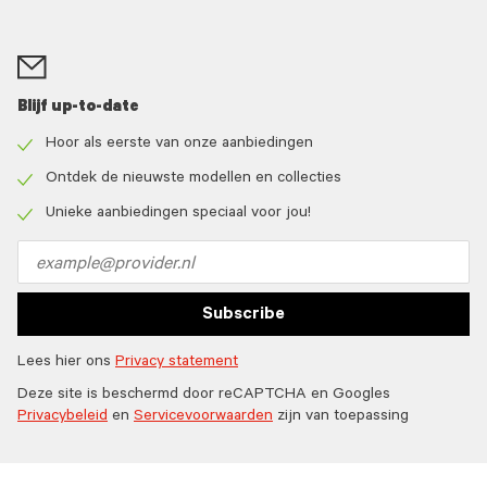
Blijf up-to-date
Hoor als eerste van onze aanbiedingen
Check
icon
Ontdek de nieuwste modellen en collecties
Check
icon
Unieke aanbiedingen speciaal voor jou!
Check
icon
Email
address
Subscribe
Lees hier ons
Privacy statement
Deze site is beschermd door reCAPTCHA en Googles
Privacybeleid
en
Servicevoorwaarden
zijn van toepassing