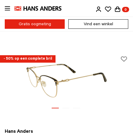
Ga
0
direct
naar
de
Gratis oogmeting
Vind een winkel
inhoud
- 50% op een complete bril
Hans Anders