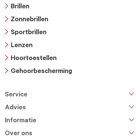
Brillen
Arrow
Zonnebrillen
icon
Arrow
Sportbrillen
icon
Arrow
Lenzen
icon
Arrow
Hoortoestellen
icon
Arrow
Gehoorbescherming
icon
Arrow
icon
Service
n
A
r
r
o
w
i
c
o
Advies
Informatie
Over ons