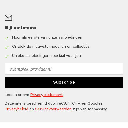
Blijf up-to-date
Hoor als eerste van onze aanbiedingen
Check
icon
Ontdek de nieuwste modellen en collecties
Check
icon
Unieke aanbiedingen speciaal voor jou!
Check
icon
Email
address
Subscribe
Lees hier ons
Privacy statement
Deze site is beschermd door reCAPTCHA en Googles
Privacybeleid
en
Servicevoorwaarden
zijn van toepassing