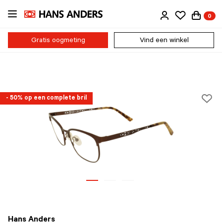
Ga
0
direct
naar
de
Gratis oogmeting
Vind een winkel
inhoud
- 50% op een complete bril
Hans Anders