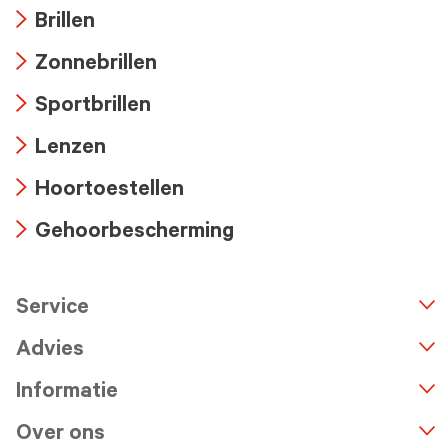
Brillen
Arrow
Zonnebrillen
icon
Arrow
Sportbrillen
icon
Arrow
Lenzen
icon
Arrow
Hoortoestellen
icon
Arrow
Gehoorbescherming
icon
Arrow
icon
Service
n
A
r
r
o
w
i
c
o
Advies
Informatie
Over ons