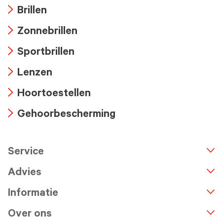
Brillen
Arrow
Zonnebrillen
icon
Arrow
Sportbrillen
icon
Arrow
Lenzen
icon
Arrow
Hoortoestellen
icon
Arrow
Gehoorbescherming
icon
Arrow
icon
Service
n
A
r
r
o
w
i
c
o
Advies
Informatie
Over ons