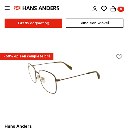
Ga
0
direct
naar
de
Gratis oogmeting
Vind een winkel
inhoud
- 50% op een complete bril
Hans Anders