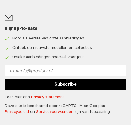
Blijf up-to-date
Hoor als eerste van onze aanbiedingen
Check
icon
Ontdek de nieuwste modellen en collecties
Check
icon
Unieke aanbiedingen speciaal voor jou!
Check
icon
Email
address
Subscribe
Lees hier ons
Privacy statement
Deze site is beschermd door reCAPTCHA en Googles
Privacybeleid
en
Servicevoorwaarden
zijn van toepassing