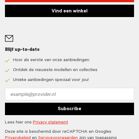
Vind een winkel
Blijf up-to-date
Hoor als eerste van onze aanbiedingen
Check
icon
Ontdek de nieuwste modellen en collecties
Check
icon
Unieke aanbiedingen speciaal voor jou!
Check
icon
Email
address
Subscribe
Lees hier ons
Privacy statement
Deze site is beschermd door reCAPTCHA en Googles
Privacybeleid
en
Servicevoorwaarden
zijn van toepassing