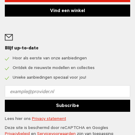
Vind een winkel
Blijf up-to-date
Hoor als eerste van onze aanbiedingen
Check
icon
Ontdek de nieuwste modellen en collecties
Check
icon
Unieke aanbiedingen speciaal voor jou!
Check
icon
Email
address
Subscribe
Lees hier ons
Privacy statement
Deze site is beschermd door reCAPTCHA en Googles
Privacybeleid
en
Servicevoorwaarden
zijn van toepassing