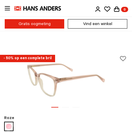
Ga
0
direct
naar
de
Gratis oogmeting
Vind een winkel
inhoud
- 50% op een complete bril
Roze