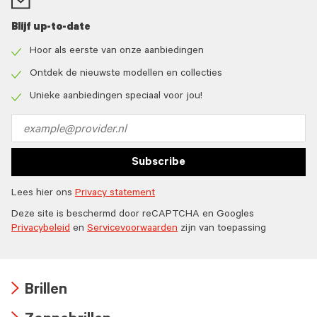
Blijf up-to-date
Hoor als eerste van onze aanbiedingen
Check
icon
Ontdek de nieuwste modellen en collecties
Check
icon
Unieke aanbiedingen speciaal voor jou!
Check
icon
Email
address
Subscribe
Lees hier ons
Privacy statement
Deze site is beschermd door reCAPTCHA en Googles
Privacybeleid
en
Servicevoorwaarden
zijn van toepassing
Brillen
Arrow