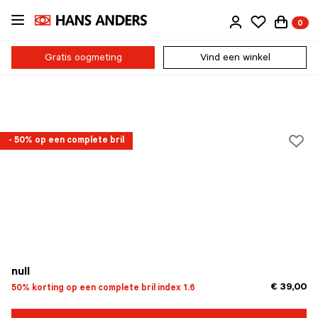
Ga
0
direct
naar
de
Gratis oogmeting
Vind een winkel
inhoud
- 50% op een complete bril
null
€ 39,00
50% korting op een complete bril index 1.6