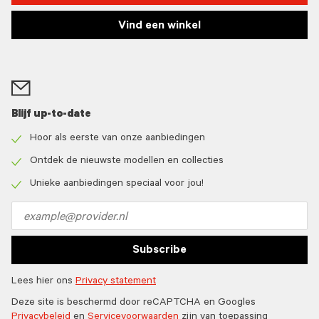
Vind een winkel
Blijf up-to-date
Hoor als eerste van onze aanbiedingen
Check
icon
Ontdek de nieuwste modellen en collecties
Check
icon
Unieke aanbiedingen speciaal voor jou!
Check
icon
Email
address
Subscribe
Lees hier ons
Privacy statement
Deze site is beschermd door reCAPTCHA en Googles
Privacybeleid
en
Servicevoorwaarden
zijn van toepassing