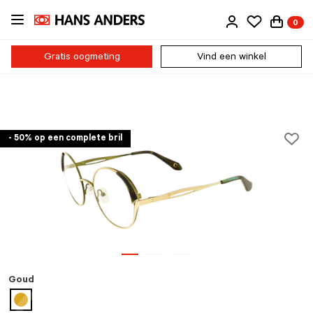
Ga
0
direct
naar
de
Gratis oogmeting
Vind een winkel
inhoud
- 50% op een complete bril
Goud