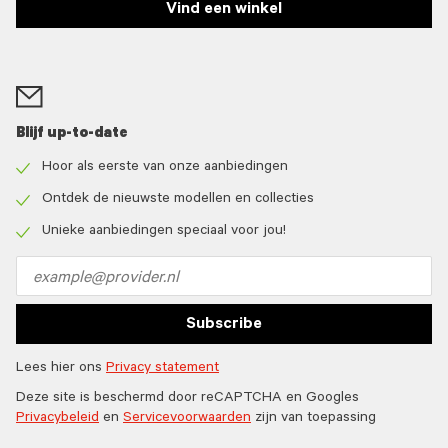
Vind een winkel
Blijf up-to-date
Hoor als eerste van onze aanbiedingen
Check
icon
Ontdek de nieuwste modellen en collecties
Check
icon
Unieke aanbiedingen speciaal voor jou!
Check
icon
Email
address
Subscribe
Lees hier ons
Privacy statement
Deze site is beschermd door reCAPTCHA en Googles
Privacybeleid
en
Servicevoorwaarden
zijn van toepassing