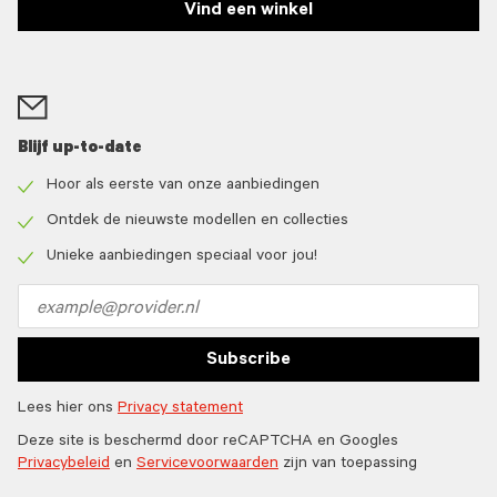
Vind een winkel
Blijf up-to-date
Hoor als eerste van onze aanbiedingen
Check
icon
Ontdek de nieuwste modellen en collecties
Check
icon
Unieke aanbiedingen speciaal voor jou!
Check
icon
Email
address
Subscribe
Lees hier ons
Privacy statement
Deze site is beschermd door reCAPTCHA en Googles
Privacybeleid
en
Servicevoorwaarden
zijn van toepassing