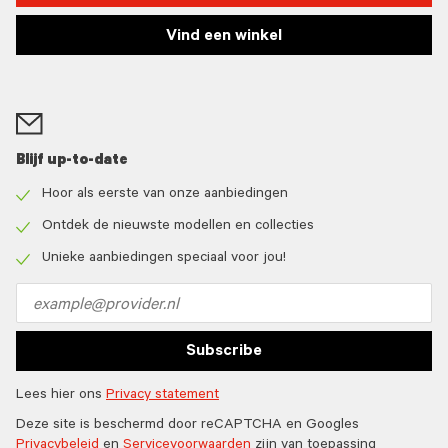
Vind een winkel
Blijf up-to-date
Hoor als eerste van onze aanbiedingen
Check
icon
Ontdek de nieuwste modellen en collecties
Check
icon
Unieke aanbiedingen speciaal voor jou!
Check
icon
Email
address
Subscribe
Lees hier ons
Privacy statement
Deze site is beschermd door reCAPTCHA en Googles
Privacybeleid
en
Servicevoorwaarden
zijn van toepassing