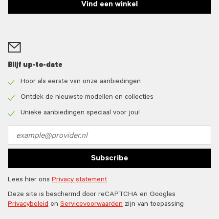
Vind een winkel
Blijf up-to-date
Hoor als eerste van onze aanbiedingen
Check
icon
Ontdek de nieuwste modellen en collecties
Check
icon
Unieke aanbiedingen speciaal voor jou!
Check
icon
Email
address
Subscribe
Lees hier ons
Privacy statement
Deze site is beschermd door reCAPTCHA en Googles
Privacybeleid
en
Servicevoorwaarden
zijn van toepassing