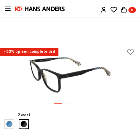
Ga
0
direct
naar
de
inhoud
- 50% op een complete bril
Zwart
geselecteerd