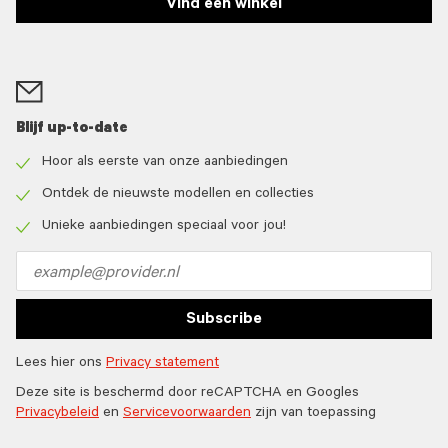
Vind een winkel
Blijf up-to-date
Hoor als eerste van onze aanbiedingen
Check
icon
Ontdek de nieuwste modellen en collecties
Check
icon
Unieke aanbiedingen speciaal voor jou!
Check
icon
Email
address
Subscribe
Lees hier ons
Privacy statement
Deze site is beschermd door reCAPTCHA en Googles
Privacybeleid
en
Servicevoorwaarden
zijn van toepassing