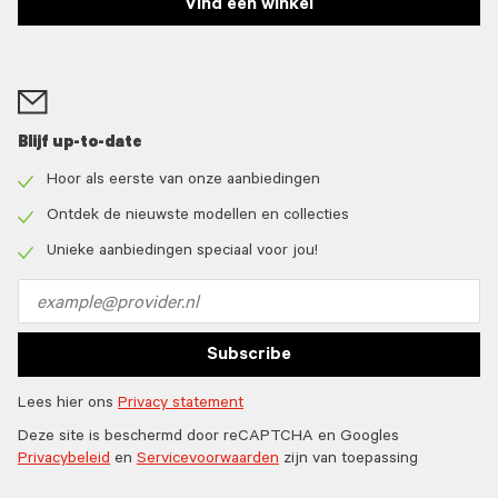
Vind een winkel
Blijf up-to-date
Hoor als eerste van onze aanbiedingen
Check
icon
Ontdek de nieuwste modellen en collecties
Check
icon
Unieke aanbiedingen speciaal voor jou!
Check
icon
Email
address
Subscribe
Lees hier ons
Privacy statement
Deze site is beschermd door reCAPTCHA en Googles
Privacybeleid
en
Servicevoorwaarden
zijn van toepassing