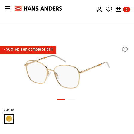
Ga
0
direct
naar
de
inhoud
- 50% op een complete bril
Goud
geselecteerd