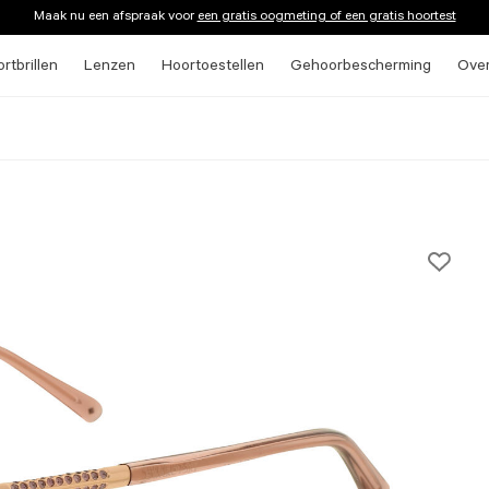
Maak nu een afspraak voor
een gratis oogmeting of een gratis hoortest
rtbrillen
Lenzen
Hoortoestellen
Gehoorbescherming
Ove