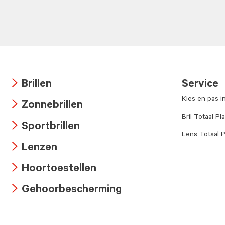
Brillen
Service
Arrow
Kies en pas i
Zonnebrillen
icon
Arrow
Bril Totaal Pl
Sportbrillen
icon
Lens Totaal P
Arrow
Lenzen
icon
Arrow
Hoortoestellen
icon
Arrow
Gehoorbescherming
icon
Arrow
icon