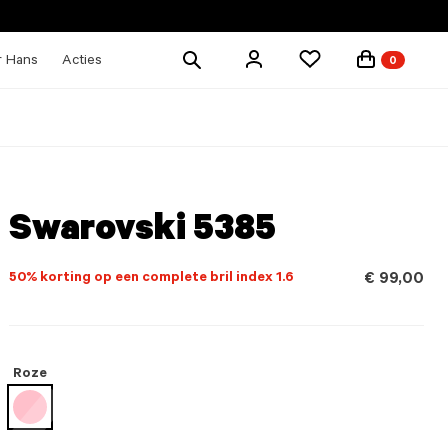
Zoek
r Hans
Acties
0
producten
Swarovski 5385
50% korting op een complete bril index 1.6
€ 99,00
Roze
geselecteerd