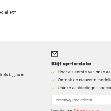
cialist?
Blijf up-to-date
Hoor als eerste van onze a
ls bij jou in
Check
Ontdek de nieuwste modelle
icon
Check
Unieke aanbiedingen speciaa
icon
Check
icon
Email
address