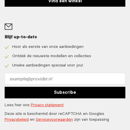
Vind een winkel
Blijf up-to-date
Hoor als eerste van onze aanbiedingen
Check
icon
Ontdek de nieuwste modellen en collecties
Check
icon
Unieke aanbiedingen speciaal voor jou!
Check
icon
Email
address
Subscribe
Lees hier ons
Privacy statement
Deze site is beschermd door reCAPTCHA en Googles
Privacybeleid
en
Servicevoorwaarden
zijn van toepassing