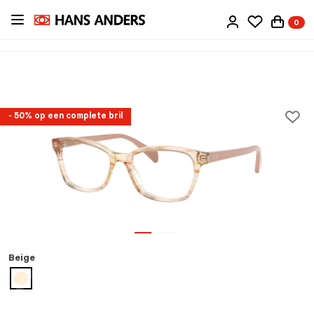
Ga
0
direct
naar
de
inhoud
- 50% op een complete bril
Beige
geselecteerd