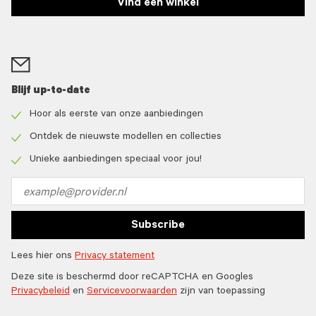
Vind een winkel
Blijf up-to-date
Hoor als eerste van onze aanbiedingen
Check
icon
Ontdek de nieuwste modellen en collecties
Check
icon
Unieke aanbiedingen speciaal voor jou!
Check
icon
Email
address
Subscribe
Lees hier ons
Privacy statement
Deze site is beschermd door reCAPTCHA en Googles
Privacybeleid
en
Servicevoorwaarden
zijn van toepassing