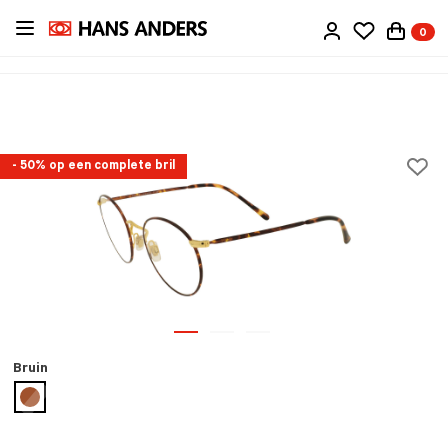
Ga
0
direct
naar
de
inhoud
- 50% op een complete bril
Bruin
geselecteerd