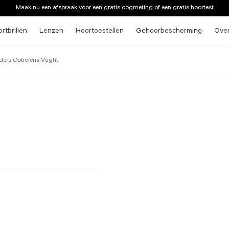
Maak nu een afspraak voor
een gratis oogmeting of een gratis hoortest
rtbrillen
Lenzen
Hoortoestellen
Gehoorbescherming
Ove
ers Opticiens Vught