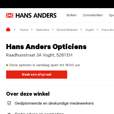
Brillen
Zonnebrillen
Spo
Home
Opticiens
Noord-Brabant
Vught
Hans And
Hans Anders Opticiens
Raadhuisstraat 3A Vught, 5261 EH
Deze opticien is vandaag open tot 18:00 uur
Maak een afspraak
Over deze winkel
Gediplomeerde en deskundige medewerkers