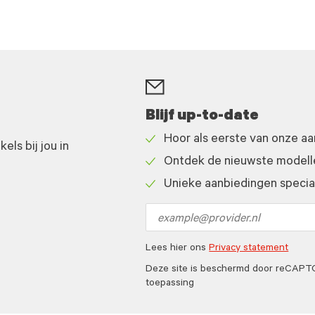
Blijf up-to-date
Hoor als eerste van onze a
ls bij jou in
Check
Ontdek de nieuwste modelle
icon
Check
Unieke aanbiedingen speciaa
icon
Check
icon
Email
address
Lees hier ons
Privacy statement
Deze site is beschermd door reCAP
toepassing