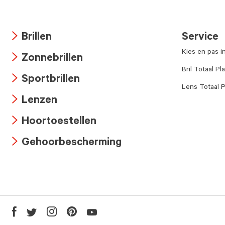
Brillen
Service
Arrow
Kies en pas i
Zonnebrillen
icon
Arrow
Bril Totaal Pl
Sportbrillen
icon
Lens Totaal P
Arrow
Lenzen
icon
Arrow
Hoortoestellen
icon
Arrow
Gehoorbescherming
icon
Arrow
icon
Youtube
Facebook
Twitter
Instagram
Pinterest