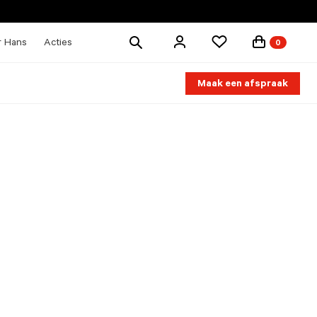
Zoek
r Hans
Acties
0
producten
Maak een afspraak