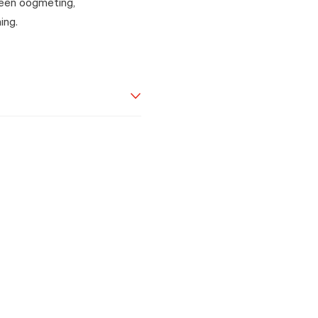
een oogmeting,
ing.