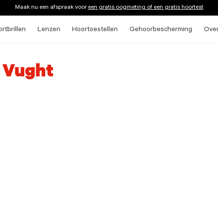
Maak nu een afspraak voor
een gratis oogmeting of een gratis hoortest
rtbrillen
Lenzen
Hoortoestellen
Gehoorbescherming
Ove
n Vught