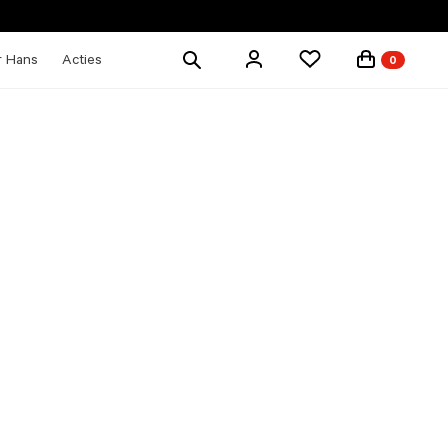
Zoek
r Hans
Acties
0
producten