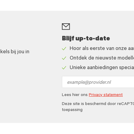
Blijf up-to-date
Hoor als eerste van onze a
ls bij jou in
Check
Ontdek de nieuwste modelle
icon
Check
Unieke aanbiedingen speciaa
icon
Check
icon
Email
address
Lees hier ons
Privacy statement
Deze site is beschermd door reCAP
toepassing