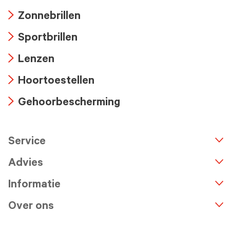
Arrow
Zonnebrillen
icon
Arrow
Sportbrillen
icon
Arrow
Lenzen
icon
Arrow
Hoortoestellen
icon
Arrow
Gehoorbescherming
icon
Arrow
icon
Service
n
A
r
r
o
w
i
c
o
Advies
Informatie
Over ons