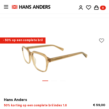
Ga
0
direct
naar
de
inhoud
- 50% op een complete bril
Hans Anders
€ 59,00
50% korting op een complete bril index 1.6