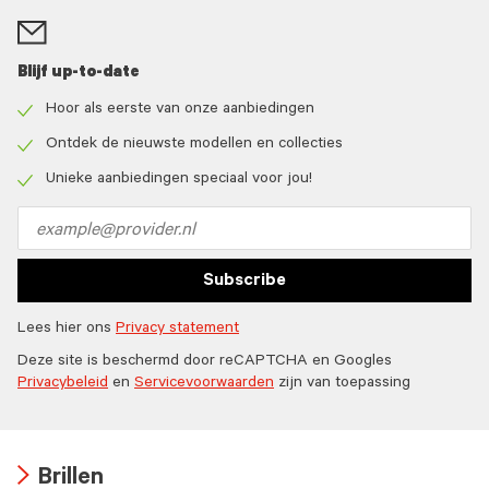
Blijf up-to-date
Hoor als eerste van onze aanbiedingen
Check
icon
Ontdek de nieuwste modellen en collecties
Check
icon
Unieke aanbiedingen speciaal voor jou!
Check
icon
Email
address
Subscribe
Lees hier ons
Privacy statement
Deze site is beschermd door reCAPTCHA en Googles
Privacybeleid
en
Servicevoorwaarden
zijn van toepassing
Brillen