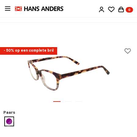
Ga
0
direct
naar
de
inhoud
- 50% op een complete bril
Paars
geselecteerd