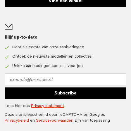
Vind een winkel
Blijf up-to-date
Hoor als eerste van onze aanbiedingen
Check
icon
Ontdek de nieuwste modellen en collecties
Check
icon
Unieke aanbiedingen speciaal voor jou!
Check
icon
Email
address
Subscribe
Lees hier ons
Privacy statement
Deze site is beschermd door reCAPTCHA en Googles
Privacybeleid
en
Servicevoorwaarden
zijn van toepassing